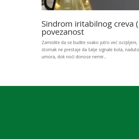
Sindrom iritabilnog creva (
povezanost
Zamislite da se budite svako jutro već iscrpljen
stomak ne prestaje da šalje signale bola, nadutos
umora, dok noći donose nemir...