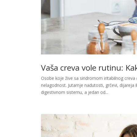
Vaša creva vole rutinu: Ka
Osobe koje žive sa sindromom iritabilnog creva 
nelagodnost. Jutarnje nadutosti, grčevi, dijareja
digestivnom sistemu, a jedan od...