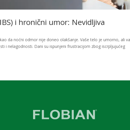
IBS) i hronični umor: Nevidljiva
i, kao da noćni odmor nije doneo olakšanje. Vaše telo je umorno, ali v
ti i nelagodnosti. Dani su ispunjeni frustracijom zbog iscrpljujućeg