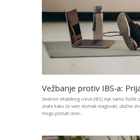
Vežbanje protiv IBS-a: Prijat
Sindrom iritabilnog creva (IBS) nije samo fizički 
znate kako će vam stomak reagovati, obične stva
mogu postati izvor...