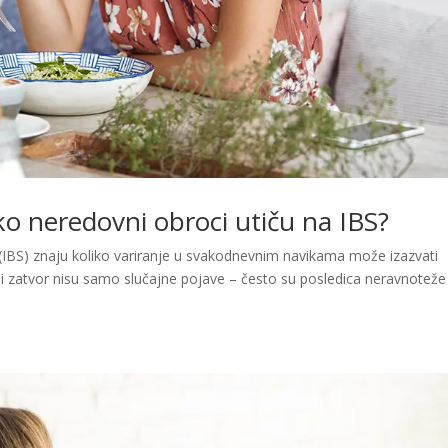
ko neredovni obroci utiču na IBS?
(IBS) znaju koliko variranje u svakodnevnim navikama može izazvati
 ili zatvor nisu samo slučajne pojave – često su posledica neravnoteže