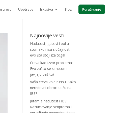
m crevu
Upotreba
Iskustva
Blog
Poručivanje
Najnovije vesti
Nadutost, gasovi i bol u
stomaku nisu slučajnost –
evo šta stoji iza toga!
Creva kao izvor problema:
Evo zašto se simptomi
javljaju baš tu?
Vaša creva vole rutinu: Kako
neredovni obroci utiču na
IBS?
Jutarnja nadutost i IBS:
Razumevanje simptoma i
upravljanje neugodnostima