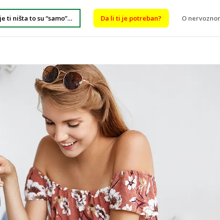
je ti ništa to su “samo”…
Da li ti je potreban?
O nervozno