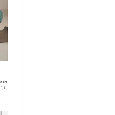
da ne
anja