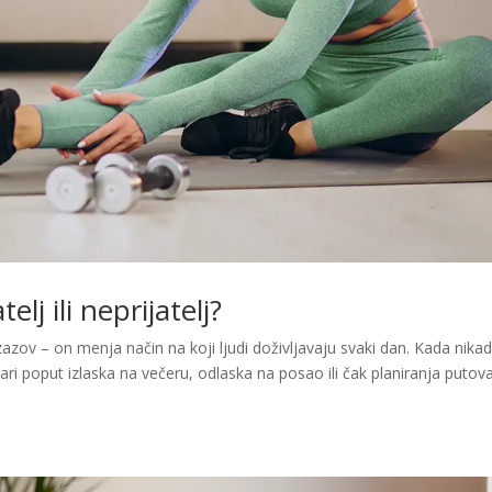
elj ili neprijatelj?
izazov – on menja način na koji ljudi doživljavaju svaki dan. Kada nika
ri poput izlaska na večeru, odlaska na posao ili čak planiranja putov