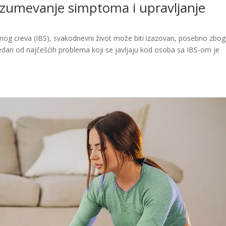
Razumevanje simptoma i upravljanje
nog creva (IBS), svakodnevni život može biti izazovan, posebno zbog
Jedan od najčešćih problema koji se javljaju kod osoba sa IBS-om je