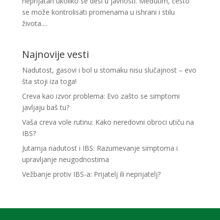
neprijatan ukoliko se desi u javnosti. Međutim, često
se može kontrolisati promenama u ishrani i stilu
života....
Najnovije vesti
Nadutost, gasovi i bol u stomaku nisu slučajnost – evo
šta stoji iza toga!
Creva kao izvor problema: Evo zašto se simptomi
javljaju baš tu?
Vaša creva vole rutinu: Kako neredovni obroci utiču na
IBS?
Jutarnja nadutost i IBS: Razumevanje simptoma i
upravljanje neugodnostima
Vežbanje protiv IBS-a: Prijatelj ili neprijatelj?