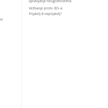
upravljanje neugodnostima
Vežbanje protiv IBS-a:
Prijatelj ili neprijatelj?
ne