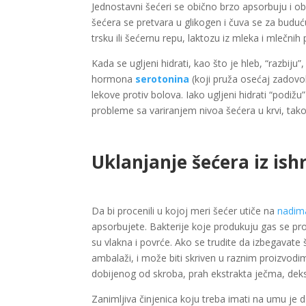
Jednostavni šećeri se obično brzo apsorbuju i o
šećera se pretvara u glikogen i čuva se za buduću
trsku ili šećernu repu, laktozu iz mleka i mlečnih 
Kada se ugljeni hidrati, kao što je hleb, “razbiju
hormona
serotonina
(koji pruža osećaj zadovol
lekove protiv bolova. Iako ugljeni hidrati “podižu
probleme sa variranjem nivoa šećera u krvi, tak
Uklanjanje šećera iz is
Da bi procenili u kojoj meri šećer utiče na
nadim
apsorbujete. Bakterije koje produkuju gas se pro
su vlakna i povrće. Ako se trudite da izbegavate
ambalaži, i može biti skriven u raznim proizvod
dobijenog od skroba, prah ekstrakta ječma, dekst
Zanimljiva činjenica koju treba imati na umu je 