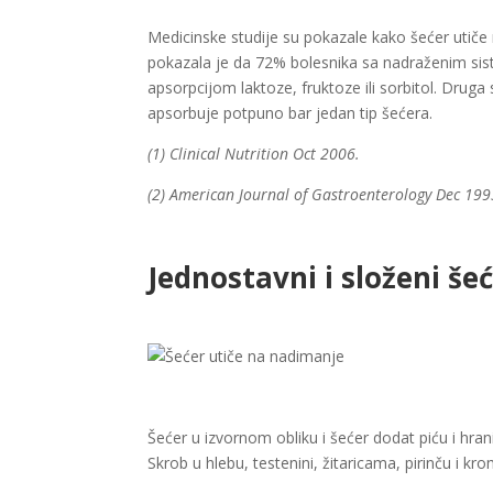
Medicinske studije su pokazale kako šećer utiče 
pokazala je da 72% bolesnika sa nadraženim si
apsorpcijom laktoze, fruktoze ili sorbitol. Dru
apsorbuje potpuno bar jedan tip šećera.
(1) Clinical Nutrition Oct 2006.
(2) American Journal of Gastroenterology Dec 199
Jednostavni i složeni šeć
Šećer u izvornom obliku i šećer dodat piću i hra
Skrob u hlebu, testenini, žitaricama, pirinču i kro