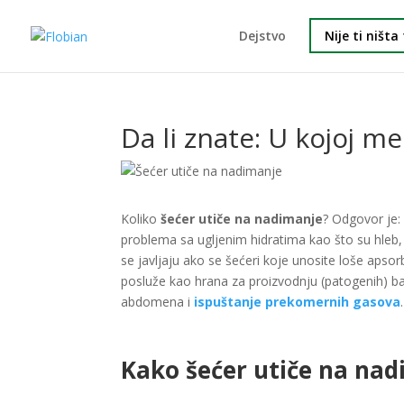
Dejstvo
Nije ti ništ
Da li znate: U kojoj m
Koliko
šećer utiče na nadimanje
? Odgovor je:
problema sa ugljenim hidratima kao što su hleb,
se javljaju ako se šećeri koje unosite loše aps
posluže kao hrana za proizvodnju (patogenih) ba
abdomena i
ispuštanje prekomernih gasova
.
Kako šećer utiče na na