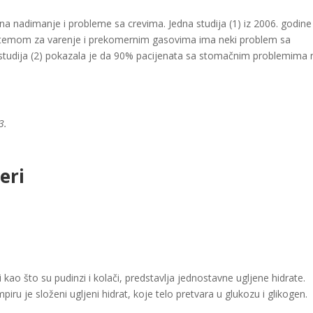
na nadimanje i probleme sa crevima. Jedna studija (1) iz 2006. godine
stemom za varenje i prekomernim gasovima ima neki problem sa
ga studija (2) pokazala je da 90% pacijenata sa stomačnim problemima 
3.
eri
ni kao što su pudinzi i kolači, predstavlja jednostavne ugljene hidrate.
mpiru je složeni ugljeni hidrat, koje telo pretvara u glukozu i glikogen.