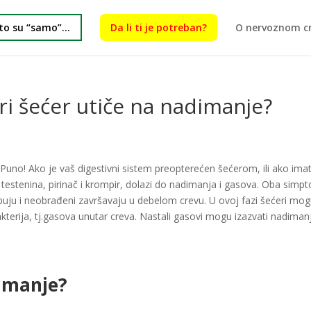
a to su “samo”…
Da li ti je potreban?
O nervoznom c
eri šećer utiče na nadimanje?
 Puno! Ako je vaš digestivni sistem preopterećen šećerom, ili ako ima
 testenina, pirinač i krompir, dolazi do nadimanja i gasova. Oba sim
orbuju i neobrađeni završavaju u debelom crevu. U ovoj fazi šećeri mo
kterija, tj.gasova unutar creva. Nastali gasovi mogu izazvati nadiman
dimanje?