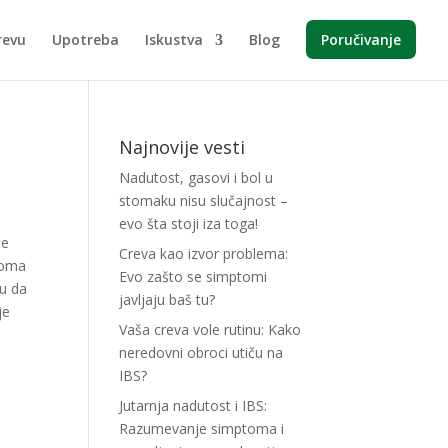
revu
Upotreba
Iskustva
Blog
Poručivanje
Najnovije vesti
Nadutost, gasovi i bol u
stomaku nisu slučajnost –
evo šta stoji iza toga!
te
Creva kao izvor problema:
ptoma
Evo zašto se simptomi
gu da
javljaju baš tu?
je
Vaša creva vole rutinu: Kako
neredovni obroci utiču na
IBS?
Jutarnja nadutost i IBS:
Razumevanje simptoma i