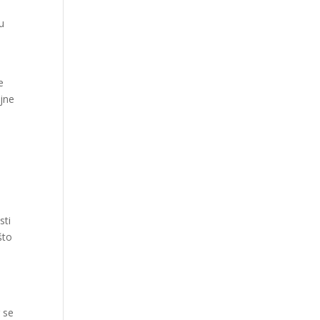
nu
e
ajne
sti
što
a
r se