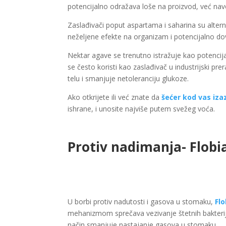
potencijalno odražava loše na proizvod, već navo
Zaslađivači poput aspartama i saharina su altern
neželjene efekte na organizam i potencijalno dov
Nektar agave se trenutno istražuje kao potencija
se često koristi kao zaslađivač u industrijski p
telu i smanjuje netoleranciju glukoze.
Ako otkrijete ili već znate da
šećer kod vas iza
ishrane, i unosite najviše putem svežeg voća.
Protiv nadimanja- Flobi
U borbi protiv nadutosti i gasova u stomaku,
Flo
mehanizmom sprečava vezivanje štetnih bakterija,
način smanjuje nastajanje gasova u stomaku.