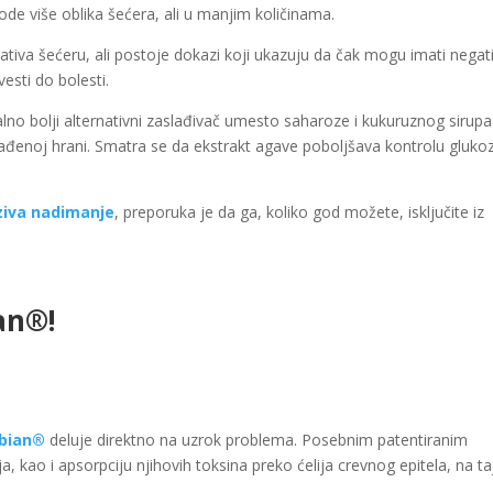
de više oblika šećera, ali u manjim količinama.
ativa šećeru, ali postoje dokazi koji ukazuju da čak mogu imati negat
esti do bolesti.
lno bolji alternativni zaslađivač umesto saharoze i kukuruznog sirupa
rerađenoj hrani. Smatra se da ekstrakt agave poboljšava kontrolu gluko
ziva nadimanje
, preporuka je da ga, koliko god možete, isključite iz
an®!
bian®
deluje direktno na uzrok problema. Posebnim patentiranim
 kao i apsorpciju njihovih toksina preko ćelija crevnog epitela, na ta