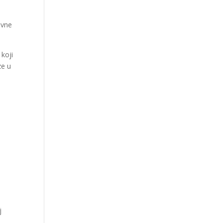
ivne
 koji
ze u
j