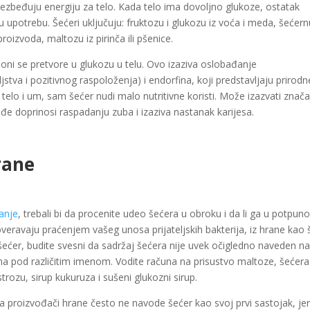
bezbeđuju energiju za telo. Kada telo ima dovoljno glukoze, ostatak
 upotrebu. Šećeri uključuju: fruktozu i glukozu iz voća i meda, šećer
proizvoda, maltozu iz pirinča ili pšenice.
”, oni se pretvore u glukozu u telu. Ovo izaziva oslobađanje
jstva i pozitivnog raspoloženja) i endorfina, koji predstavljaju prirodn
” telo i um, sam šećer nudi malo nutritivne koristi. Može izazvati znač
ođe doprinosi raspadanju zuba i izaziva nastanak karijesa.
hrane
anje
, trebali bi da procenite udeo šećera u obroku i da li ga u potpuno
veravaju praćenjem vašeg unosa prijateljskih bakterija, iz hrane kao 
 šećer, budite svesni da sadržaj šećera nije uvek očigledno naveden n
ima pod različitim imenom. Vodite računa na prisustvo maltoze, šećera
rozu, sirup kukuruza i sušeni glukozni sirup.
da proizvođači hrane često ne navode šećer kao svoj prvi sastojak, je