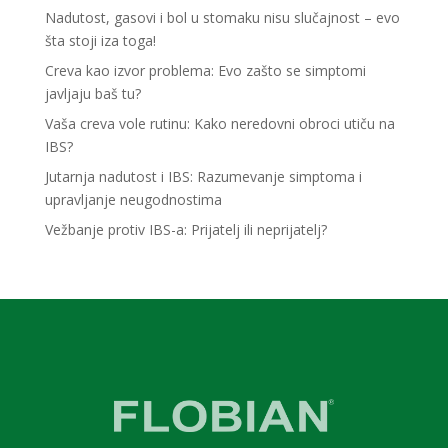
Nadutost, gasovi i bol u stomaku nisu slučajnost – evo
šta stoji iza toga!
Creva kao izvor problema: Evo zašto se simptomi
javljaju baš tu?
Vaša creva vole rutinu: Kako neredovni obroci utiču na
IBS?
Jutarnja nadutost i IBS: Razumevanje simptoma i
upravljanje neugodnostima
Vežbanje protiv IBS-a: Prijatelj ili neprijatelj?