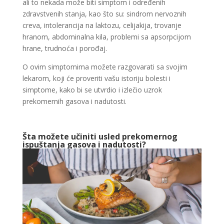
ali to nekada može biti simptom i određenih
zdravstvenih stanja, kao što su: sindrom nervoznih
creva, intolerancija na laktozu, celijakija, trovanje
hranom, abdominalna kila, problemi sa apsorpcijom
hrane, trudnoća i porođaj.
O ovim simptomima možete razgovarati sa svojim
lekarom, koji će proveriti vašu istoriju bolesti i
simptome, kako bi se utvrdio i izlečio uzrok
prekomernih gasova i nadutosti.
Šta možete učiniti usled prekomernog
ispuštanja gasova i nadutosti?