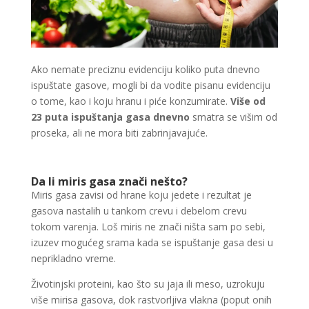
Ako nemate preciznu evidenciju koliko puta dnevno
ispuštate gasove, mogli bi da vodite pisanu evidenciju
o tome, kao i koju hranu i piće konzumirate.
Više od
23 puta ispuštanja gasa dnevno
smatra se višim od
proseka, ali ne mora biti zabrinjavajuće.
Da li miris gasa znači nešto?
Miris gasa zavisi od hrane koju jedete i rezultat je
gasova nastalih u tankom crevu i debelom crevu
tokom varenja. Loš miris ne znači ništa sam po sebi,
izuzev mogućeg srama kada se ispuštanje gasa desi u
neprikladno vreme.
Životinjski proteini, kao što su jaja ili meso, uzrokuju
više mirisa gasova, dok rastvorljiva vlakna (poput onih