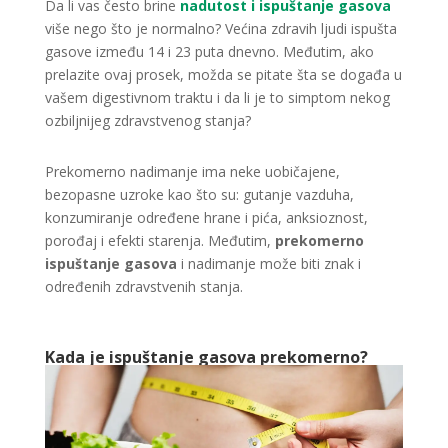
Da li vas često brine
nadutost i
ispuštanje gasova
više nego što je normalno? Većina zdravih ljudi ispušta
gasove između 14 i 23 puta dnevno. Međutim, ako
prelazite ovaj prosek, možda se pitate šta se događa u
vašem digestivnom traktu i da li je to simptom nekog
ozbiljnijeg zdravstvenog stanja?
Prekomerno nadimanje ima neke uobičajene,
bezopasne uzroke kao što su: gutanje vazduha,
konzumiranje određene hrane i pića, anksioznost,
porođaj i efekti starenja. Međutim,
prekomerno
ispuštanje gasova
i nadimanje može biti znak i
određenih zdravstvenih stanja.
Kada je ispuštanje gasova prekomerno?