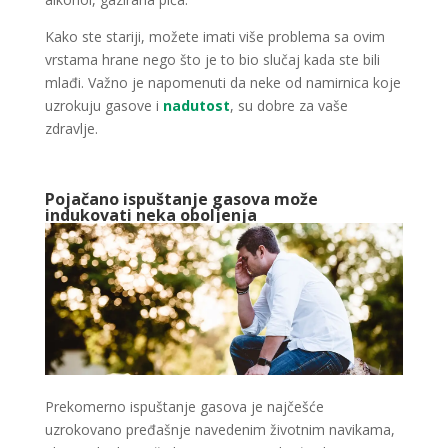
Kako ste stariji, možete imati više problema sa ovim
vrstama hrane nego što je to bio slučaj kada ste bili
mlađi. Važno je napomenuti da neke od namirnica koje
uzrokuju gasove i
nadutost
, su dobre za vaše
zdravlje.
Pojačano ispuštanje gasova može
indukovati neka oboljenja
Prekomerno ispuštanje gasova je najčešće
uzrokovano pređašnje navedenim životnim navikama,