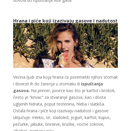
dovodi do ispuštanja više gasa.
Hrana i piće koji izazivaju gasove i nadutost
Većina ljudi zna koja hrana će poremetiti njihov stomak
i dovesti ih do žarenja u stomaku ili
ispuštanja
gasova.
Na primer, povrće kao što je karfiol i brokoli,
često je “krivac” za stvaranje gasova, kao i dosta
ugljenih hidrata, poput testenina, hleba i slatkiša.
Ostala hrana i piće koji izazivaju nadutost i gasove
uključuje: mleko, sir, sladoled, jogurt, karfiol, kupus,
pečurke, jabuke, breskve, kruške, voćne sokove,
alkohol, gazirana pića.