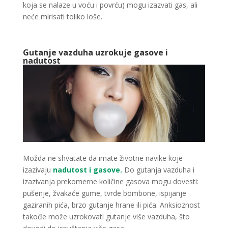
koja se nalaze u voću i povrću) mogu izazvati gas, ali
neće mirisati toliko loše.
Gutanje vazduha uzrokuje gasove i
nadutost
Možda ne shvatate da imate životne navike koje
izazivaju
nadutost i gasove.
Do gutanja vazduha i
izazivanja prekomerne količine gasova mogu dovesti:
pušenje, žvakaće gume, tvrde bombone, ispijanje
gaziranih pića, brzo gutanje hrane ili pića. Anksioznost
takođe može uzrokovati gutanje više vazduha, što