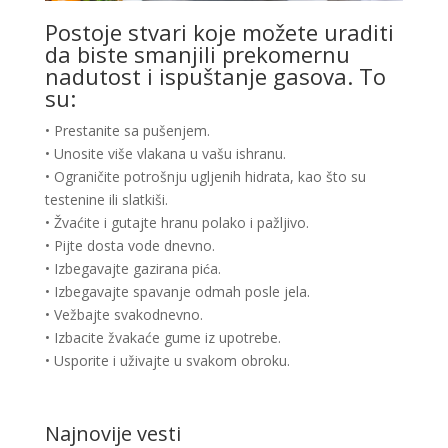
Postoje stvari koje možete uraditi
da biste smanjili prekomernu
nadutost i ispuštanje gasova. To
su:
• Prestanite sa pušenjem.
• Unosite više vlakana u vašu ishranu.
• Ograničite potrošnju ugljenih hidrata, kao što su
testenine ili slatkiši.
• Žvaćite i gutajte hranu polako i pažljivo.
• Pijte dosta vode dnevno.
• Izbegavajte gazirana pića.
• Izbegavajte spavanje odmah posle jela.
• Vežbajte svakodnevno.
• Izbacite žvakaće gume iz upotrebe.
• Usporite i uživajte u svakom obroku.
Najnovije vesti