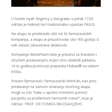
U hotelu Hyatt Regency u Beogradu, u petak 17.05.
održan je trideset teći tradicionalno uspešan FASUS.
Na skupu se predstavilo više od 30 farmaceutskih
kompanija, a skupu je prisustvovalo oko 450 gostiju iz
svih oblasti zdravstvene delatnosti.
Kompanija AbelaPharm biila je prisutna sa štandom i
stručnim predavanjem, kojim smo obeležili jubilarnu
10-tu godinu promocije preparata Flobian® na našem
tržištu.
Prisutni farmaceuti i farmaceutski tehničari, kao prvo
predavanje na samom otvaranju stručnog skupa,
mogli su čuti “Kako u apoteci možemo pomoći
pacijentu sa problemom nervoznih creva?”, koje je
održao PROF. DR TOMICA MILOSAVLJEVIĆ.