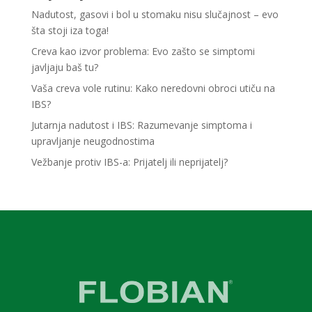
Nadutost, gasovi i bol u stomaku nisu slučajnost – evo
šta stoji iza toga!
Creva kao izvor problema: Evo zašto se simptomi
javljaju baš tu?
Vaša creva vole rutinu: Kako neredovni obroci utiču na
IBS?
Jutarnja nadutost i IBS: Razumevanje simptoma i
upravljanje neugodnostima
Vežbanje protiv IBS-a: Prijatelj ili neprijatelj?