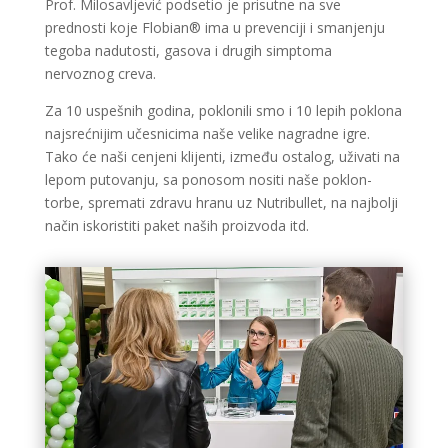
Prof. Milosavljević podsetio je prisutne na sve
prednosti koje Flobian® ima u prevenciji i smanjenju
tegoba nadutosti, gasova i drugih simptoma
nervoznog creva.
Za 10 uspešnih godina, poklonili smo i 10 lepih poklona
najsrećnijim učesnicima naše velike nagradne igre.
Tako će naši cenjeni klijenti, između ostalog, uživati na
lepom putovanju, sa ponosom nositi naše poklon-
torbe, spremati zdravu hranu uz Nutribullet, na najbolji
način iskoristiti paket naših proizvoda itd.