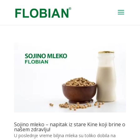
Sojino mleko – napitak iz stare Kine koji brine o
našem zdravlju!
U poslednje vreme biljna mleka su toliko dobila na