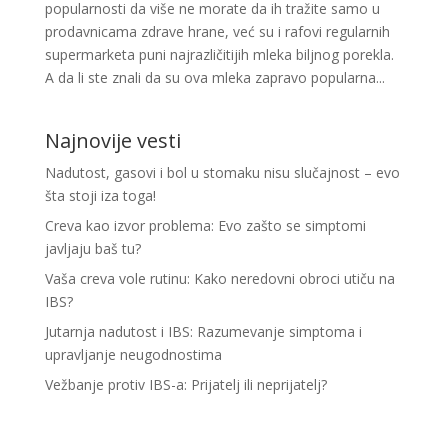
popularnosti da više ne morate da ih tražite samo u
prodavnicama zdrave hrane, već su i rafovi regularnih
supermarketa puni najrazličitijih mleka biljnog porekla.
A da li ste znali da su ova mleka zapravo popularna...
Najnovije vesti
Nadutost, gasovi i bol u stomaku nisu slučajnost – evo
šta stoji iza toga!
Creva kao izvor problema: Evo zašto se simptomi
javljaju baš tu?
Vaša creva vole rutinu: Kako neredovni obroci utiču na
IBS?
Jutarnja nadutost i IBS: Razumevanje simptoma i
upravljanje neugodnostima
Vežbanje protiv IBS-a: Prijatelj ili neprijatelj?