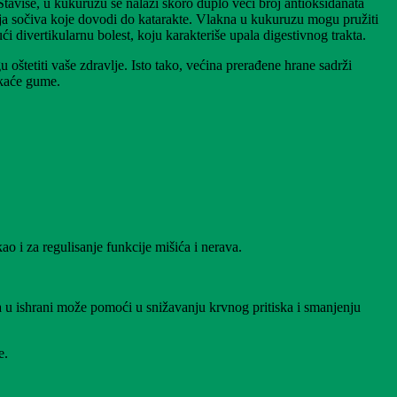
Štaviše, u kukuruzu se nalazi skoro duplo veći broj antioksidanata
́enja sočiva koje dovodi do katarakte. Vlakna u kukuruzu mogu pružiti
i divertikularnu bolest, koju karakteriše upala digestivnog trakta.
oštetiti vaše zdravlje. Isto tako, većina prerađene hrane sadrži
akaće gume.
o i za regulisanje funkcije mišića i nerava.
 u ​​ishrani može pomoći u snižavanju krvnog pritiska i smanjenju
e.