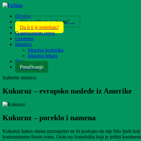
Dejstvo
Nije ti ništa to su “samo”…
Da li ti je potreban?
O nervoznom crevu
Upotreba
Iskustva
Iskustva korisnika
Iskustva lekara
Blog
Poručivanje
Izaberite stranicu
Kukuruz – evropsko nasleđe iz Amerike
Kukuruz – poreklo i namena
Kukuruz kakav danas poznajemo ne bi postojao da nije bilo ljudi koji s
konzumiramo širom sveta. Osim na Antarktiku koji je jedini kontinent