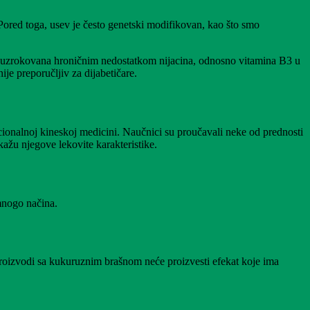
 Pored toga, usev je često genetski modifikovan, kao što smo
ešće uzrokovana hroničnim nedostatkom nijacina, odnosno vitamina B3 u
ije preporučljiv za dijabetičare.
dicionalnoj kineskoj medicini. Naučnici su proučavali neke od prednosti
kažu njegove lekovite karakteristike.
 mnogo načina.
roizvodi sa kukuruznim brašnom neće proizvesti efekat koje ima