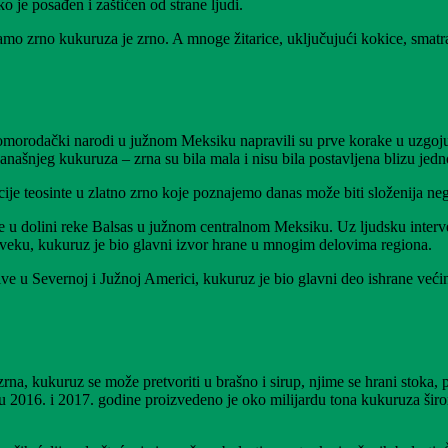
 je posađen i zaštićen od strane ljudi.
 samo zrno kukuruza je zrno. A mnoge žitarice, uključujući kokice, smatra
orodački narodi u južnom Meksiku napravili su prve korake u uzgoju ku
današnjeg kukuruza – zrna su bila mala i nisu bila postavljena blizu j
cije teosinte u zlatno zrno koje poznajemo danas može biti složenija nego
se u dolini reke Balsas u južnom centralnom Meksiku. Uz ljudsku interven
veku, kukuruz je bio glavni izvor hrane u mnogim delovima regiona.
ve u Severnoj i Južnoj Americi, kukuruz je bio glavni deo ishrane već
a, kukuruz se može pretvoriti u brašno i sirup, njime se hrani stoka, pre
u 2016. i 2017. godine proizvedeno je oko milijardu tona kukuruza širom