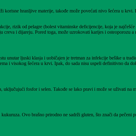
 korisne hranljive materije, takođe može povećati nivo šećera u krvi.
akcije, rizik od pelagre (bolest vitaminske deficijencije, koja je najč
ju creva i dijareju. Pored toga, može uzrokovati karijes i osteoporozu a n
tu unutar ljuski klasja i uobičajen je tretman za infekcije bešike u tra
a i visokog šećera u krvi. Ipak, do sada nisu uspeli definitivno da do
 uključujući fosfor i selen. Takođe se lako pravi i može se uživati na
 kukuruza. Ovo brašno prirodno ne sadrži gluten, što znači da pečeni p