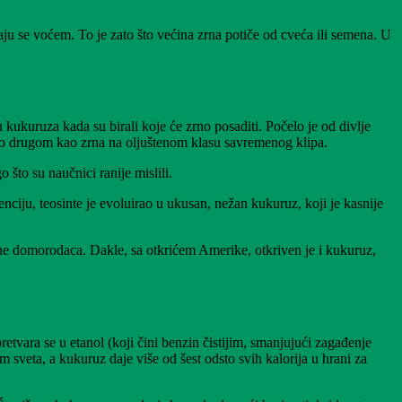
ju se voćem. To je zato što većina zrna potiče od cveća ili semena. U
kuruza kada su birali koje će zrno posaditi. Počelo je od divlje
edno drugom kao zrna na oljuštenom klasu savremenog klipa.
 što su naučnici ranije mislili.
ciju, teosinte je evoluirao u ukusan, nežan kukuruz, koji je kasnije
ine domorodaca. Dakle, sa otkrićem Amerike, otkriven je i kukuruz,
tvara se u etanol (koji čini benzin čistijim, smanjujući zagađenje
 sveta, a kukuruz daje više od šest odsto svih kalorija u hrani za