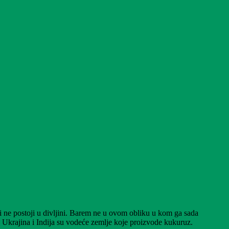
di ne postoji u divljini. Barem ne u ovom obliku u kom ga sada
 Ukrajina i Indija su vodeće zemlje koje proizvode kukuruz.