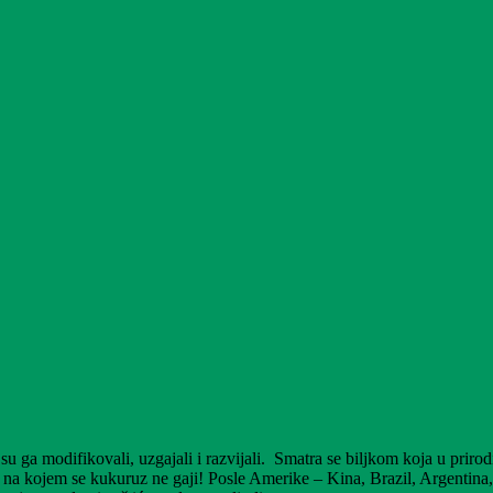
u ga modifikovali, uzgajali i razvijali. Smatra se biljkom koja u priro
 na kojem se kukuruz ne gaji! Posle Amerike – Kina, Brazil, Argentina,