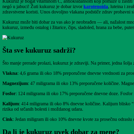
Kukuruz je bogat vitaminom C, antioksidansom koji pomaže u zaštiti vaši
negó u jabuci! Žuti kukuruz je dobar izvor
karotenoida
, luteina i z
zdravstvene koristi. Unos dovoljno vlakana podstiče zdrav probavni sist
Kukuruz može biti dobar za vas ako je neobrađen — ali, nažalost mnoge v
kukuruz, između ostalog i žitarice, čips, sladoled, hrana za bebe, puter
Šta sve kukuruz sadrži?
Što manje prerade prolazi, kukuruz je zdraviji. Na primer, jedna šolja 
Vlakna
: 4,6 grama ili oko 18% preporučene dnevne vrednosti za pro
Magnezijum
: 47 miligrama ili oko 13% preporučene količine. Magnezij
Fosfor
: 124 miligrama ili oko 17% preporučene dnevne doze. Fosfor 
Kalijum
: 414 miligrama ili oko 8% dnevne količine. Kalijum blisko “sa
rizika od srčanih bolesti i moždanog udara.
Cink
: Jedan miligram ili oko 10% dnevne kvote za prosečnu odraslu 
Da li je kukuruz uvek dobar za mene?