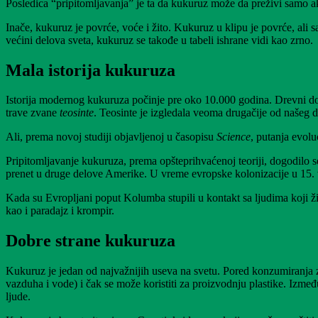
Posledica “pripitomljavanja” je ta da kukuruz može da preživi samo ako
Inače, kukuruz je povrće, voće i žito. Kukuruz u klipu je povrće, ali
većini delova sveta, kukuruz se takođe u tabeli ishrane vidi kao zrno.
Mala istorija kukuruza
Istorija modernog kukuruza počinje pre oko 10.000 godina. Drevni dom
trave zvane
teosinte
. Teosinte je izgledala veoma drugačije od našeg 
Ali, prema novoj studiji objavljenoj u časopisu
Science
, putanja evolu
Pripitomljavanje kukuruza, prema opšteprihvaćenoj teoriji, dogodilo 
prenet u druge delove Amerike. U vreme evropske kolonizacije u 15. 
Kada su Evropljani poput Kolumba stupili u kontakt sa ljudima koji ži
kao i paradajz i krompir.
Dobre strane kukuruza
Kukuruz je jedan od najvažnijih useva na svetu. Pored konzumiranja zrn
vazduha i vode) i čak se može koristiti za proizvodnju plastike. Izmeđ
ljude.