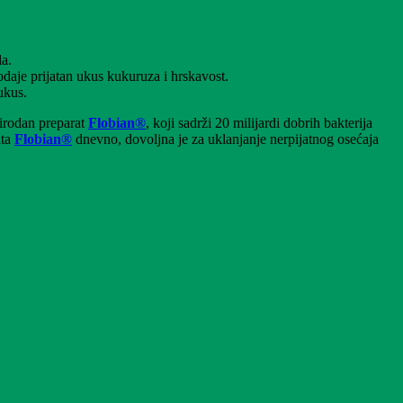
la.
daje prijatan ukus kukuruza i hrskavost.
ukus.
rirodan preparat
Flobian®
, koji sadrži 20 milijardi dobrih bakterija
ata
Flobian®
dnevno, dovoljna je za uklanjanje nerpijatnog osećaja