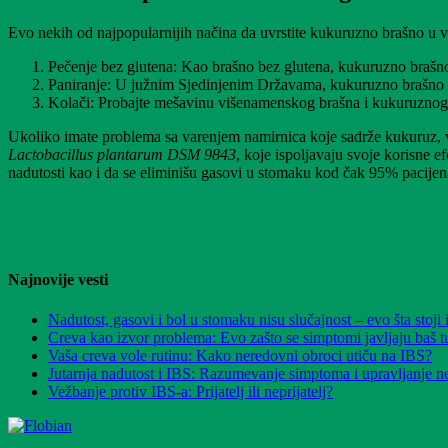
Evo nekih od najpopularnijih načina da uvrstite kukuruzno brašno u v
Pečenje bez glutena: Kao brašno bez glutena, kukuruzno brašno
Paniranje: U južnim Sjedinjenim Državama, kukuruzno brašno se 
Kolači: Probajte mešavinu višenamenskog brašna i kukuruznog 
Ukoliko imate problema sa varenjem namirnica koje sadrže kukuruz, v
Lactobacillus plantarum DSM 9843
, koje ispoljavaju svoje korisne 
nadutosti kao i da se eliminišu gasovi u stomaku kod čak 95% pacijen
Najnovije vesti
Nadutost, gasovi i bol u stomaku nisu slučajnost – evo šta stoji 
Creva kao izvor problema: Evo zašto se simptomi javljaju baš t
Vaša creva vole rutinu: Kako neredovni obroci utiču na IBS?
Jutarnja nadutost i IBS: Razumevanje simptoma i upravljanje 
Vežbanje protiv IBS-a: Prijatelj ili neprijatelj?