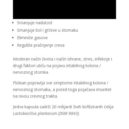
Smanjuje nadutost
Smanjuje bol i grčeve u stomaku
Eliminiše gasove
Reguliše pražnjenje creva
Moderan način života i način ishrane, stres, infekcije i
drugi faktori utiču na pojavu iritabilnog kolona /
nervoznog stomka.
Flobian popravlja sve simptome iritabilnog kolona /
nervoznog stomaka, a pored toga pojačava imunitet
na nivou crevnog trakta.
Jedna kapsula sadrži 20 milijardi živih liofiliziranih ćelija
Lactobacillus plantarum (DSM 9843)
.