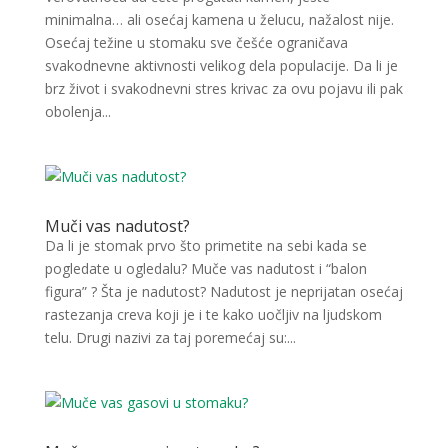
minimalna… ali osećaj kamena u želucu, nažalost nije.
Osećaj težine u stomaku sve češće ograničava
svakodnevne aktivnosti velikog dela populacije. Da li je
brz život i svakodnevni stres krivac za ovu pojavu ili pak
obolenja...
Muči vas nadutost?
Da li je stomak prvo što primetite na sebi kada se
pogledate u ogledalu? Muče vas nadutost i “balon
figura” ? Šta je nadutost? Nadutost je neprijatan osećaj
rastezanja creva koji je i te kako uočljiv na ljudskom
telu. Drugi nazivi za taj poremećaj su:...