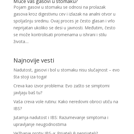
Muče vas gasovi u stomaku?
Pojam gasovi u stomaku se odnosi na prolazak
gasova kroz digestivnu cev i izlazak na analni otvor u
spoljašnju sredinu. Ovaj proces je često glasan i vrlo
neprijatan ukoliko se desi u javnosti. Međutim, često
se može kontrolisati promenama u ishrani i stilu
života....
Najnovije vesti
Nadutost, gasovi i bol u stomaku nisu slučajnost – evo
šta stoji iza toga!
Creva kao izvor problema: Evo zašto se simptomi
javljaju baš tu?
Vaša creva vole rutinu: Kako neredovni obroci utiču na
IBS?
Jutarnja nadutost i IBS: Razumevanje simptoma i
upravljanje neugodnostima
Vežbanje protiv IBS-a: Prijatelj ili neprijatelj?