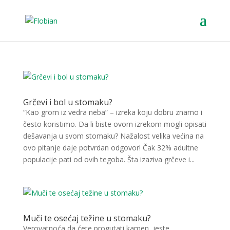
Grčevi i bol u stomaku?
“Kao grom iz vedra neba” – izreka koju dobru znamo i
često koristimo. Da li biste ovom izrekom mogli opisati
dešavanja u svom stomaku? Nažalost velika većina na
ovo pitanje daje potvrdan odgovor! Čak 32% adultne
populacije pati od ovih tegoba. Šta izaziva grčeve i...
Muči te osećaj težine u stomaku?
Verovatnoća da ćete progutati kamen, jeste