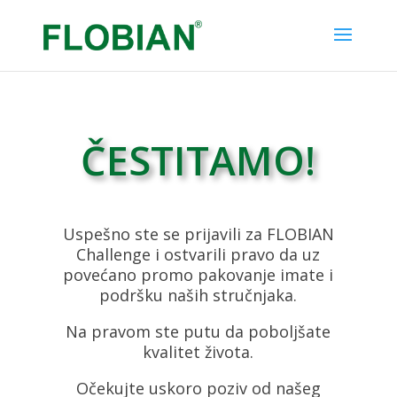
ČESTITAMO!
Uspešno ste se prijavili za FLOBIAN
Challenge i ostvarili pravo da uz
povećano promo pakovanje imate i
podršku naših stručnjaka.
Na pravom ste putu da poboljšate
kvalitet života.
Očekujte uskoro poziv od našeg