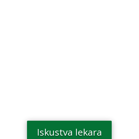
pitanja zbog čega se nadutost i gasovi javljaju,
ali i kakva ishrana se preporučuje osobama...
Nadutost trbuha predstavlja neprijatan osećaj
koji se javlja zbog prisustva povećane količine
gasova u crevima, a može biti praćena i vidljivim
povećanjem obima trbuha. Profesor dr Dragan
Popović sa Klinike za gastroenterologiju i
hepatologiju Univerzitetskog...
Iskustva lekara