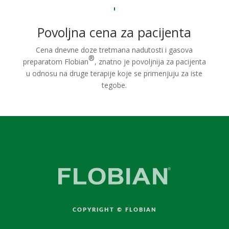
Povoljna cena za pacijenta
Cena dnevne doze tretmana nadutosti i gasova
®
preparatom Flobian
, znatno je povoljnija za pacijenta
u odnosu na druge terapije koje se primenjuju za iste
tegobe.
COPYRIGHT © FLOBIAN