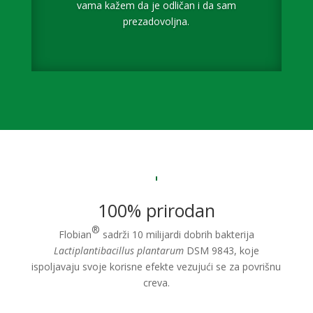
vama kažem da je odličan i da sam
prezadovoljna.
100% prirodan
®
Flobian
sadrži 10 milijardi dobrih bakterija
Lactiplantibacillus plantarum
DSM 9843
, koje
ispoljavaju svoje korisne efekte vezujući se za povrišnu
creva.