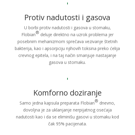
Protiv nadutosti i gasova
U borbi protiv nadutosti i gasova u stomaku,
®
Flobian
deluje direktno na uzrok problema jer
posebnim mehanizmom sprečava vezivanje štetnih
bakterija, kao i apsorpciju njihovih toksina preko ćelija
crevnog epitela, i na taj način smanjuje nastajanje
gasova u stomaku.
Komforno doziranje
®
Samo jedna kapsula preparata Flobian
dnevno,
dovoljna je za uklanjanje nerpijatnog osećaja
nadutosti kao i da se eliminišu gasovi u stomaku kod
čak 95% pacijenata.